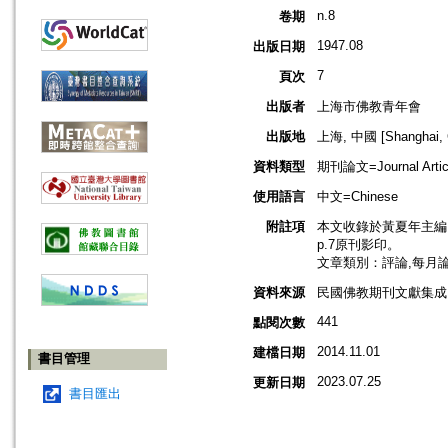
n.8
卷期
1947.08
出版日期
7
頁次
出版者
上海市佛教青年會
出版地
上海, 中國 [Shanghai, 
資料類型
期刊論文=Journal Artic
使用語言
中文=Chinese
附註項
本文收錄於黃夏年主編，2
p.7原刊影印。
文章類別：評論,每月
資料來源
民國佛教期刊文獻集成 v
441
點閱次數
2014.11.01
建檔日期
書目管理
2023.07.25
更新日期
書目匯出