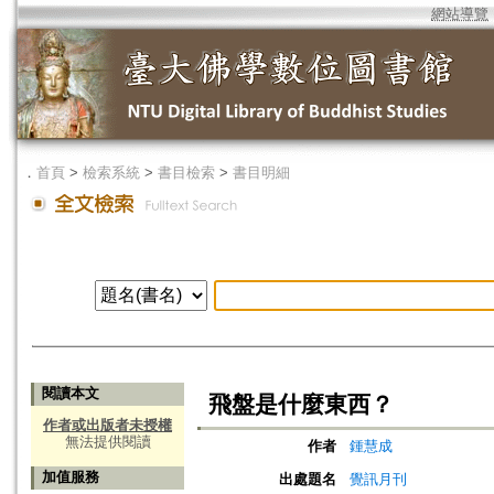
網站導覽
．
首頁
>
檢索系統
>
書目檢索
>
書目明細
閱讀本文
飛盤是什麼東西？
作者或出版者未授權
無法提供閱讀
作者
鍾慧成
加值服務
出處題名
覺訊月刊