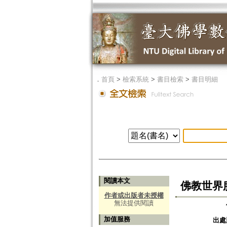
．
首頁
>
檢索系統
>
書目檢索
>
書目明細
閱讀本文
佛教世界
作者或出版者未授權
無法提供閱讀
加值服務
出處