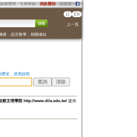
版權聲明
．
引用本站
．
捐款贊助
．
回首頁
．
日
EN
上一頁
佛典
．
語言教學
．
相關連結
詢歷史
．
使用說明
法鼓文理學院 http://www.dila.edu.tw/
提供