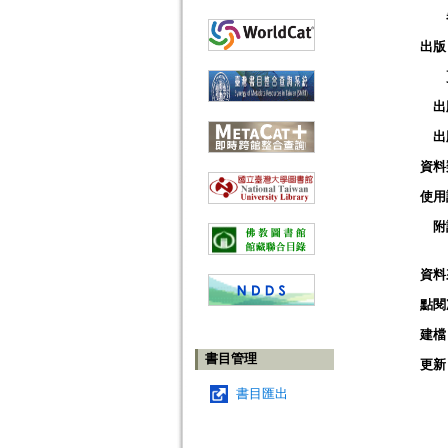
出版
出
出
資料
使用
附
資料
點閱
建檔
書目管理
更新
書目匯出