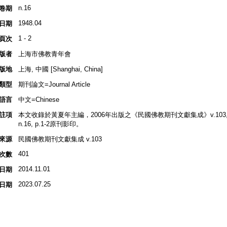
n.16
卷期
1948.04
日期
1 - 2
頁次
版者
上海市佛教青年會
版地
上海, 中國 [Shanghai, China]
類型
期刊論文=Journal Article
語言
中文=Chinese
註項
本文收錄於黃夏年主編，2006年出版之《民國佛教期刊文獻集成》v.103, p.
n.16, p.1-2原刊影印。
來源
民國佛教期刊文獻集成 v.103
401
次數
2014.11.01
日期
2023.07.25
日期