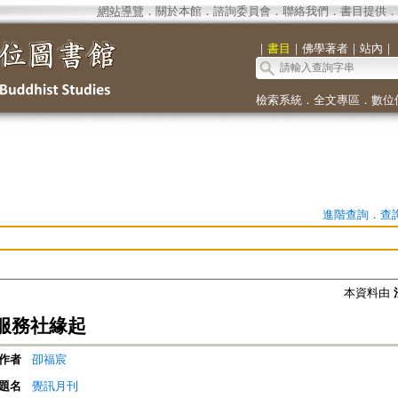
網站導覽
．
關於本館
．
諮詢委員會
．
聯絡我們
．
書目提供
．
｜
書目
｜
佛學著者
｜
站內
｜
檢索系統
．
全文專區
．
數位
進階查詢
．
查
本資料由
服務社緣起
作者
卲福宸
題名
覺訊月刊