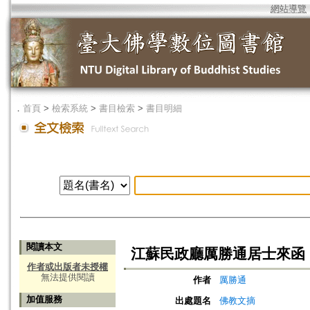
網站導覽
．
首頁
>
檢索系統
>
書目檢索
>
書目明細
閱讀本文
江蘇民政廳厲勝通居士來函
作者或出版者未授權
無法提供閱讀
作者
厲勝通
加值服務
出處題名
佛教文摘