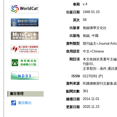
v.4
卷期
1948.01.10
出版日期
58
頁次
出版者
無錫佛學文化社
出版地
無錫, 中國
資料類型
期刊論文=Journal Artic
使用語言
中文=Chinese
附註項
本文收錄於黃夏年主編，2
刊影印。
文章類別：函件,通訊
ISSN
01270281 (P)
資料來源
民國佛教期刊文獻集成 v
361
點閱次數
書目管理
2014.11.01
建檔日期
書目匯出
2020.11.23
更新日期