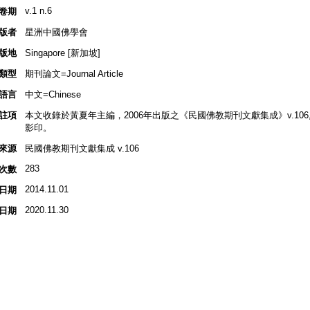
v.1 n.6
卷期
版者
星洲中國佛學會
版地
Singapore [新加坡]
類型
期刊論文=Journal Article
語言
中文=Chinese
註項
本文收錄於黃夏年主編，2006年出版之《民國佛教期刊文獻集成》v.106, p
影印。
來源
民國佛教期刊文獻集成 v.106
283
次數
2014.11.01
日期
2020.11.30
日期