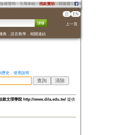
版權聲明
．
引用本站
．
捐款贊助
．
回首頁
．
日
EN
上一頁
佛典
．
語言教學
．
相關連結
詢歷史
．
使用說明
法鼓文理學院 http://www.dila.edu.tw/
提供