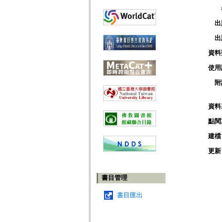
出
出
資料
使用
附
資料
點閱
建檔
更新
書目管理
書目匯出