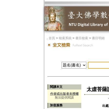
．
首頁
>
檢索系統
>
書目檢索
>
書目明細
閱讀本文
太虛菩薩
作者或出版者未授權
無法提供閱讀
加值服務
出處