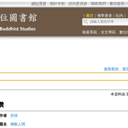
網站導覽
．
關於本館
．
諮詢委員會
．
聯絡我們
．
書目提供
．
｜
書目
｜
佛學著者
｜
站內
｜
檢索系統
．
全文專區
．
數位
進階查詢
．
查
本資料由
讚
作者
安得
題名
佛教人間