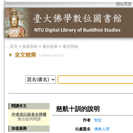
網站導覽
．
首頁
>
檢索系統
>
書目檢索
>
書目明細
閱讀本文
慈航十訓的說明
作者或出版者未授權
無法提供閱讀
作者
智定
加值服務
出處題名
佛教人間