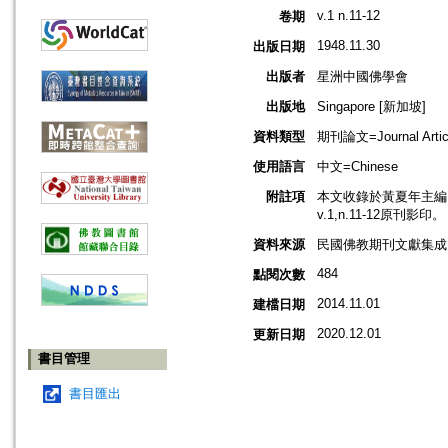
v.1 n.11-12
卷期
1948.11.30
出版日期
出版者
星洲中國佛學會
出版地
Singapore [新加坡]
資料類型
期刊論文=Journal Artic
使用語言
中文=Chinese
附註項
本文收錄於黃夏年主編，2
v.1,n.11-12原刊影印。
資料來源
民國佛教期刊文獻集成 v
484
點閱次數
2014.11.01
建檔日期
2020.12.01
更新日期
書目管理
書目匯出