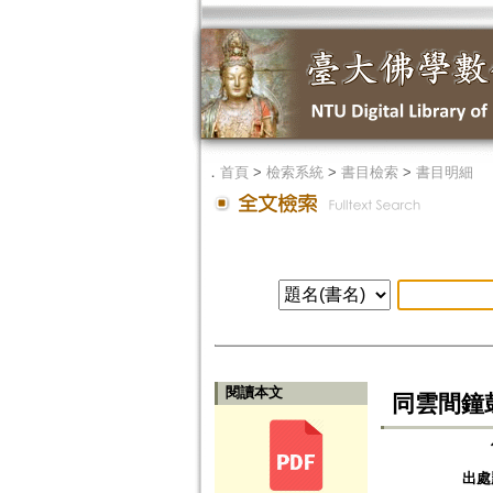
．
首頁
>
檢索系統
>
書目檢索
>
書目明細
閱讀本文
同雲間鐘鼓
出處