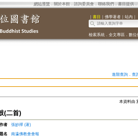
網站導覽
．
關於本館
．
諮詢委員會
．
聯絡我們
．
書目提供
．
｜
書目
｜
佛學著者
｜
站內
｜
檢索系統
．
全文專區
．
數位
進階查詢
．
查
本資料由
(二首)
作者
張妙禪 (著)
題名
南瀛佛教會會報