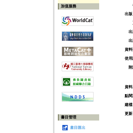
加值服務
出版
出
出
資料
使用
附
資料
點閱
建檔
更新
書目管理
書目匯出