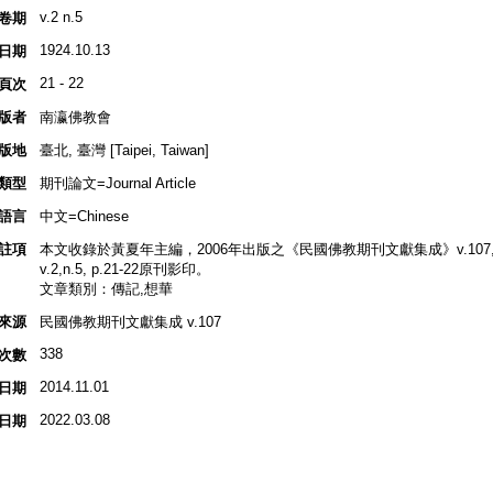
v.2 n.5
卷期
1924.10.13
日期
21 - 22
頁次
版者
南瀛佛教會
版地
臺北, 臺灣 [Taipei, Taiwan]
類型
期刊論文=Journal Article
語言
中文=Chinese
註項
本文收錄於黃夏年主編，2006年出版之《民國佛教期刊文獻集成》v.107, 
v.2,n.5, p.21-22原刊影印。
文章類別：傳記,想華
來源
民國佛教期刊文獻集成 v.107
338
次數
2014.11.01
日期
2022.03.08
日期