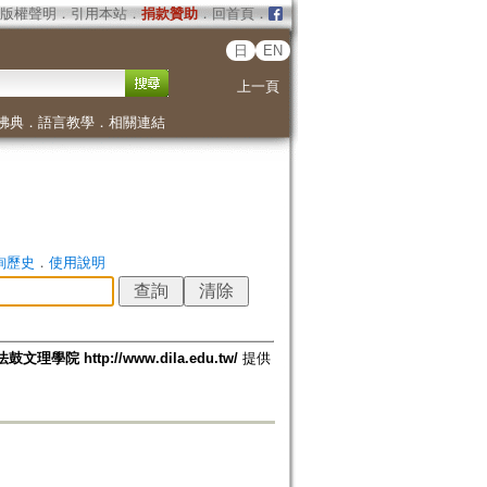
版權聲明
．
引用本站
．
捐款贊助
．
回首頁
．
日
EN
上一頁
佛典
．
語言教學
．
相關連結
詢歷史
．
使用說明
法鼓文理學院 http://www.dila.edu.tw/
提供