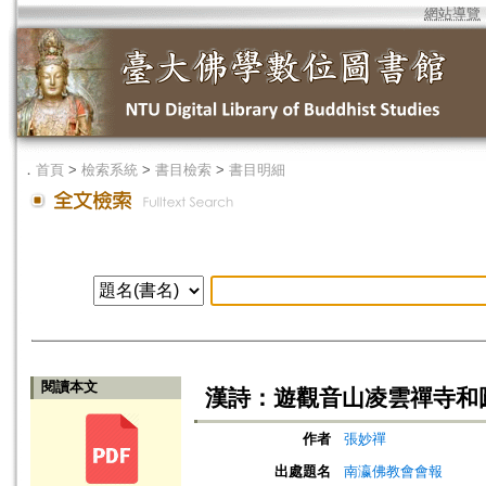
網站導覽
．
首頁
>
檢索系統
>
書目檢索
>
書目明細
閱讀本文
漢詩：遊觀音山凌雲禪寺和
作者
張妙禪
出處題名
南瀛佛教會會報