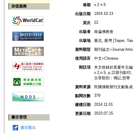
v.2 n.5
卷期
加值服務
1924.10.13
出版日期
22
頁次
出版者
南瀛佛教會
出版地
臺北, 臺灣 [Taipei, Tai
資料類型
期刊論文=Journal Artic
使用語言
中文=Chinese
附註項
本文收錄於黃夏年主編，
v.2,n.5, p.22原刊影印
文章類別：傳記,想華
資料來源
民國佛教期刊文獻集成 v
379
點閱次數
2014.11.01
建檔日期
2023.07.25
更新日期
書目管理
書目匯出