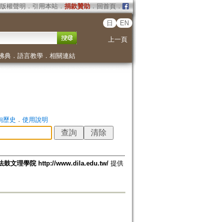
版權聲明
．
引用本站
．
捐款贊助
．
回首頁
．
日
EN
上一頁
佛典
．
語言教學
．
相關連結
詢歷史
．
使用說明
法鼓文理學院 http://www.dila.edu.tw/
提供