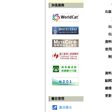
加值服務
出版
出
出
資料
使用
附
資料
點閱
建檔
更新
書目管理
書目匯出