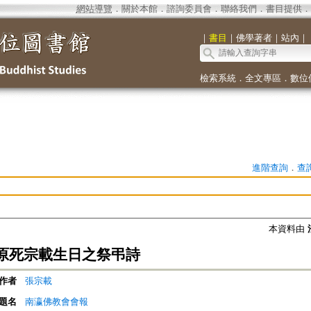
網站導覽
．
關於本館
．
諮詢委員會
．
聯絡我們
．
書目提供
．
｜
書目
｜
佛學著者
｜
站內
｜
檢索系統
．
全文專區
．
數位
進階查詢
．
查
本資料由
原死宗載生日之祭弔詩
作者
張宗載
題名
南瀛佛教會會報