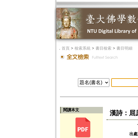
．
首頁
>
檢索系統
>
書目檢索
>
書目明細
閱讀本文
漢詩：屈
出處