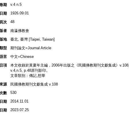
v.4 n.5
卷期
1926.09.01
日期
48
頁次
版者
南瀛佛教會
版地
臺北, 臺灣 [Taipei, Taiwan]
類型
期刊論文=Journal Article
語言
中文=Chinese
註項
本文收錄於黃夏年主編，2006年出版之《民國佛教期刊文獻集成》v.108,
v.4,n.5, p.48原刊影印。
文章類別：傳記,想華
來源
民國佛教期刊文獻集成 v.108
530
次數
2014.11.01
日期
2023.07.25
日期