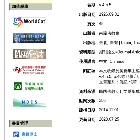
v.4 n.5
卷期
加值服務
1926.09.01
出版日期
48
頁次
出版者
南瀛佛教會
出版地
臺北, 臺灣 [Taipei, Tai
資料類型
期刊論文=Journal Artic
使用語言
中文=Chinese
附註項
本文收錄於黃夏年主編，
v.4,n.5, p.48原刊影印
文章類別：傳記,想華
資料來源
民國佛教期刊文獻集成 v
386
點閱次數
2014.11.01
建檔日期
2023.07.25
更新日期
書目管理
書目匯出