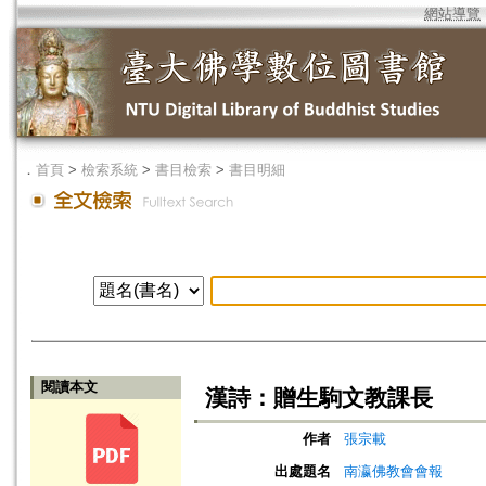
網站導覽
．
首頁
>
檢索系統
>
書目檢索
>
書目明細
閱讀本文
漢詩：贈生駒文教課長
作者
張宗載
出處題名
南瀛佛教會會報