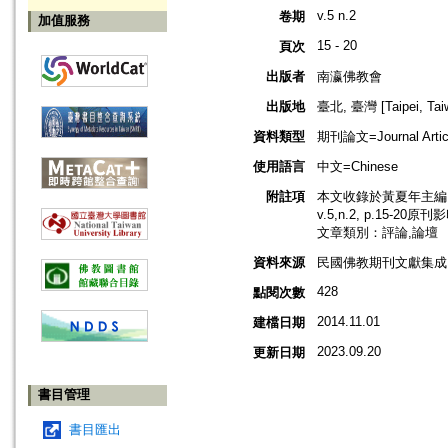
v.5 n.2
卷期
加值服務
15 - 20
頁次
出版者
南瀛佛教會
出版地
臺北, 臺灣 [Taipei, Tai
資料類型
期刊論文=Journal Artic
使用語言
中文=Chinese
附註項
本文收錄於黃夏年主編，2
v.5,n.2, p.15-20原
文章類別：評論,論壇
資料來源
民國佛教期刊文獻集成 v
428
點閱次數
2014.11.01
建檔日期
2023.09.20
更新日期
書目管理
書目匯出