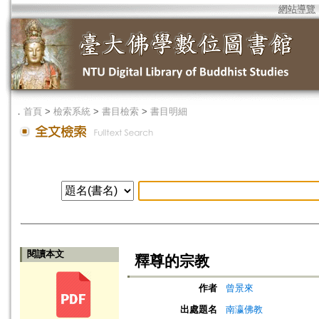
網站導覽
．
首頁
>
檢索系統
>
書目檢索
>
書目明細
閱讀本文
釋尊的宗教
作者
曾景來
出處題名
南瀛佛教