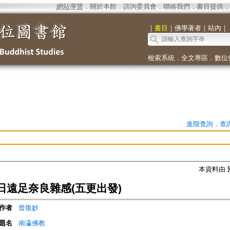
網站導覽
．
關於本館
．
諮詢委員會
．
聯絡我們
．
書目提供
．
｜
書目
｜
佛學著者
｜
站內
｜
檢索系統
．
全文專區
．
數位
進階查詢
．
查
本資料由
日遠足奈良雜感(五更出發)
作者
曾復妙
題名
南瀛佛教