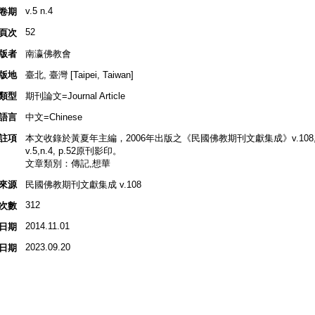
v.5 n.4
卷期
52
頁次
版者
南瀛佛教會
版地
臺北, 臺灣 [Taipei, Taiwan]
類型
期刊論文=Journal Article
語言
中文=Chinese
註項
本文收錄於黃夏年主編，2006年出版之《民國佛教期刊文獻集成》v.108,
v.5,n.4, p.52原刊影印。
文章類別：傳記,想華
來源
民國佛教期刊文獻集成 v.108
312
次數
2014.11.01
日期
2023.09.20
日期