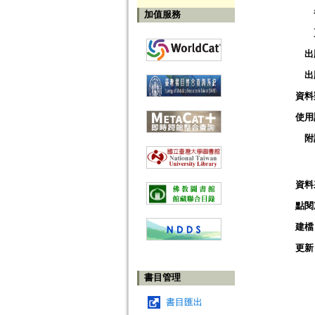
加值服務
出
出
資料
使用
附
資料
點閱
建檔
更新
書目管理
書目匯出