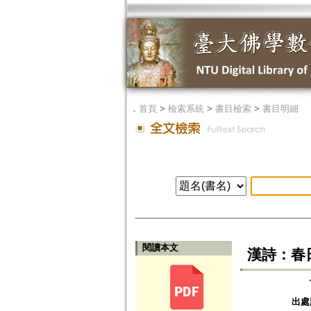
．
首頁
>
檢索系統
>
書目檢索
>
書目明細
閱讀本文
漢詩：春
出處