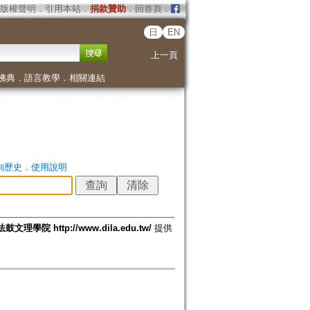
版權聲明
．
引用本站
．
捐款贊助
．
回首頁
．
日
EN
上一頁
佛典
．
語言教學
．
相關連結
詢歷史
．
使用說明
法鼓文理學院 http://www.dila.edu.tw/
提供