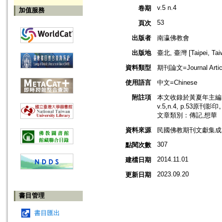
v.5 n.4
卷期
加值服務
53
頁次
出版者
南瀛佛教會
出版地
臺北, 臺灣 [Taipei, Tai
資料類型
期刊論文=Journal Artic
使用語言
中文=Chinese
附註項
本文收錄於黃夏年主編，
v.5,n.4, p.53原刊影印
文章類別：傳記,想華
資料來源
民國佛教期刊文獻集成 v
307
點閱次數
2014.11.01
建檔日期
2023.09.20
更新日期
書目管理
書目匯出