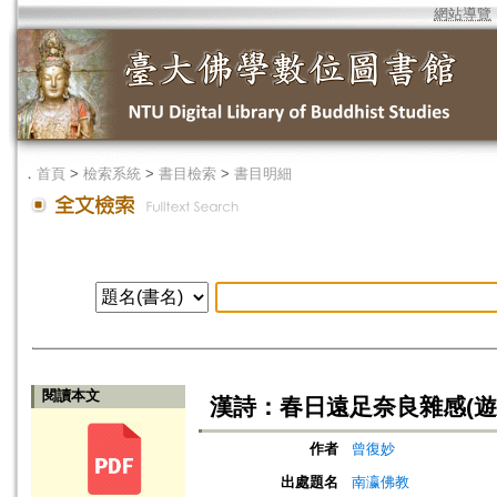
網站導覽
．
首頁
>
檢索系統
>
書目檢索
>
書目明細
閱讀本文
漢詩：春日遠足奈良雜感(遊
作者
曾復妙
出處題名
南瀛佛教