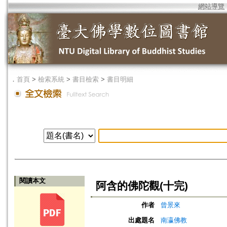
網站導覽
．
首頁
>
檢索系統
>
書目檢索
>
書目明細
閱讀本文
阿含的佛陀觀(十完)
作者
曾景來
出處題名
南瀛佛教