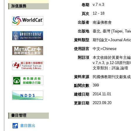
v.7 n.3
卷期
加值服務
12 - 18
頁次
出版者
南瀛佛教會
出版地
臺北, 臺灣 [Taipei, Tai
資料類型
期刊論文=Journal Artic
使用語言
中文=Chinese
附註項
本文收錄於黃夏年主編，2
v.7,n.3, p.12-18原
文章類別：評論,論壇
資料來源
民國佛教期刊文獻集成 v
399
點閱次數
2014.11.01
建檔日期
2023.09.20
更新日期
書目管理
書目匯出