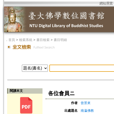
網站導覽
．
首頁
>
檢索系統
>
書目檢索
>
書目明細
閱讀本文
各位會員ニ
作者
曾景來
出處題名
南瀛佛教