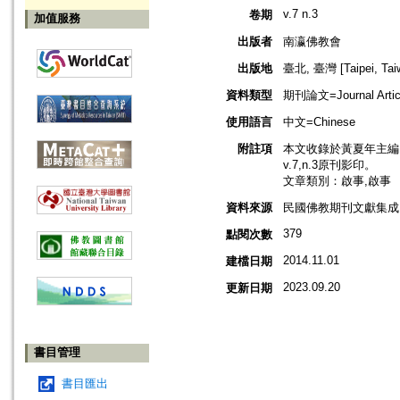
v.7 n.3
卷期
加值服務
出版者
南瀛佛教會
出版地
臺北, 臺灣 [Taipei, Tai
資料類型
期刊論文=Journal Artic
使用語言
中文=Chinese
附註項
本文收錄於黃夏年主編，
v.7,n.3原刊影印。
文章類別：啟事,啟事
資料來源
民國佛教期刊文獻集成 v
379
點閱次數
2014.11.01
建檔日期
2023.09.20
更新日期
書目管理
書目匯出