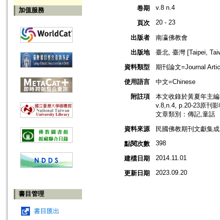
v.8 n.4
卷期
加值服務
20 - 23
頁次
出版者
南瀛佛教會
出版地
臺北, 臺灣 [Taipei, Tai
資料類型
期刊論文=Journal Artic
使用語言
中文=Chinese
附註項
本文收錄於黃夏年主編，2
v.8,n.4, p.20-23原
文章類別：傳記,童話
資料來源
民國佛教期刊文獻集成 v
398
點閱次數
2014.11.01
建檔日期
2023.09.20
更新日期
書目管理
書目匯出