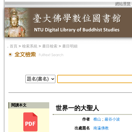
網站導覽
．
首頁
>
檢索系統
>
書目檢索
>
書目明細
閱讀本文
世界一的大聖人
作者
樵山
;
巖谷小波
出處題名
南瀛佛教