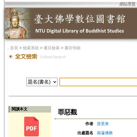
網站導覽
．
首頁
>
檢索系統
>
書目檢索
>
書目明細
閱讀本文
罪惡觀
作者
曾景來
出處題名
南瀛佛教