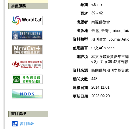
v.8 n.7
卷期
加值服務
39 - 42
頁次
出版者
南瀛佛教會
出版地
臺北, 臺灣 [Taipei, Tai
資料類型
期刊論文=Journal Artic
使用語言
中文=Chinese
附註項
本文收錄於黃夏年主編，2
v.8,n.7, p.39-42原
資料來源
民國佛教期刊文獻集成 v
448
點閱次數
2014.11.01
建檔日期
2023.09.20
更新日期
書目管理
書目匯出