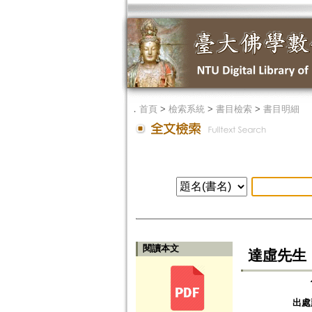
．
首頁
>
檢索系統
>
書目檢索
>
書目明細
閱讀本文
達虛先生
出處