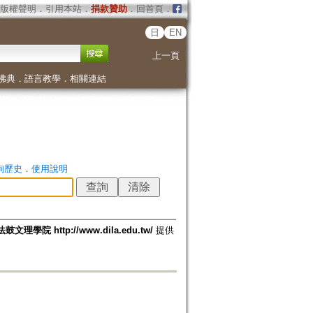
版權聲明
．
引用本站
．
捐款贊助
．
回首頁
．
日
EN
上一頁
佛典
．
語言教學
．
相關連結
詢歷史
．
使用說明
法鼓文理學院 http://www.dila.edu.tw/
提供