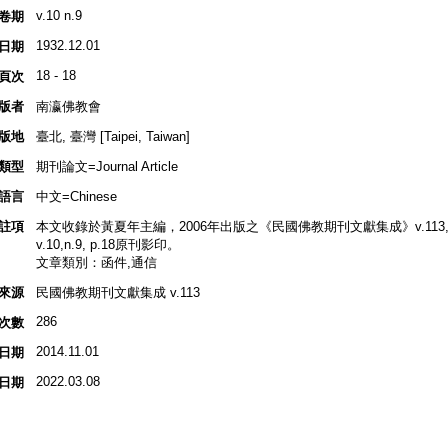
v.10 n.9
卷期
1932.12.01
日期
18 - 18
頁次
版者
南瀛佛教會
版地
臺北, 臺灣 [Taipei, Taiwan]
類型
期刊論文=Journal Article
語言
中文=Chinese
註項
本文收錄於黃夏年主編，2006年出版之《民國佛教期刊文獻集成》v.113,
v.10,n.9, p.18原刊影印。
文章類別：函件,通信
來源
民國佛教期刊文獻集成 v.113
286
次數
2014.11.01
日期
2022.03.08
日期