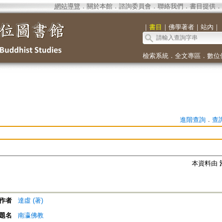
網站導覽
．
關於本館
．
諮詢委員會
．
聯絡我們
．
書目提供
．
｜
書目
｜
佛學著者
｜
站內
｜
檢索系統
．
全文專區
．
數位
進階查詢
．
查
本資料由
作者
達虛 (著)
題名
南瀛佛教