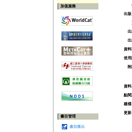
加值服務
出版
出
出
資料
使用
附
資料
點閱
建檔
更新
書目管理
書目匯出