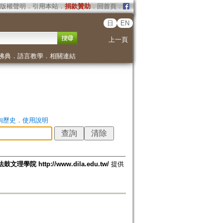
版權聲明
．
引用本站
．
捐款贊助
．
回首頁
．
日
EN
上一頁
佛典
．
語言教學
．
相關連結
詢歷史
．
使用說明
法鼓文理學院 http://www.dila.edu.tw/
提供