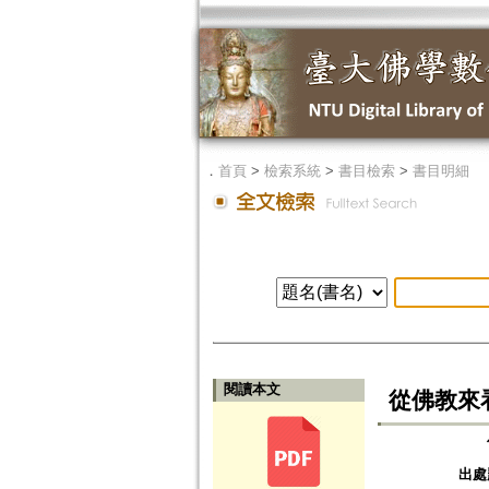
．
首頁
>
檢索系統
>
書目檢索
>
書目明細
閱讀本文
從佛教來
出處