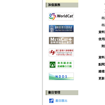
加值服務
出
出
資料
使用
附
資料
點閱
建檔
更新
書目管理
書目匯出