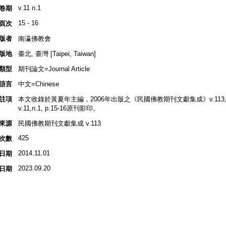
v.11 n.1
卷期
15 - 16
頁次
版者
南瀛佛教會
版地
臺北, 臺灣 [Taipei, Taiwan]
類型
期刊論文=Journal Article
語言
中文=Chinese
註項
本文收錄於黃夏年主編，2006年出版之《民國佛教期刊文獻集成》v.113, 
v.11,n.1, p.15-16原刊影印。
來源
民國佛教期刊文獻集成 v.113
425
次數
2014.11.01
日期
2023.09.20
日期