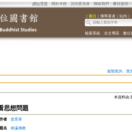
網站導覽
．
關於本館
．
諮詢委員會
．
聯絡我們
．
書目提供
．
｜
書目
｜
佛學著者
｜
站內
｜
檢索系統
．
全文專區
．
數位
進階查詢
．
查
本資料由
看思想問題
作者
曾景來
題名
南瀛佛教