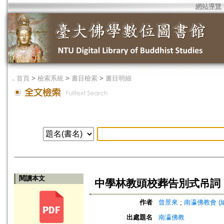
網站導覽
．
首頁
>
檢索系統
>
書目檢索
>
書目明細
閱讀本文
中學林教頭校葬告別式吊詞
作者
曾景來
;
南瀛佛教會 (編)=S
出處題名
南瀛佛教