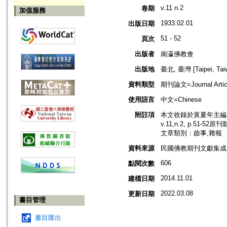
v.11 n.2
卷期
加值服務
1933.02.01
出版日期
51 - 52
頁次
出版者
南瀛佛教會
出版地
臺北, 臺灣 [Taipei, Tai
資料類型
期刊論文=Journal Artic
使用語言
中文=Chinese
附註項
本文收錄於黃夏年主編，2
v.11,n.2, p.51-52
文章類別：啟事,雜報
資料來源
民國佛教期刊文獻集成 v
606
點閱次數
2014.11.01
建檔日期
2022.03.08
更新日期
書目管理
書目匯出