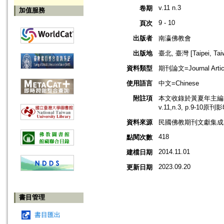
v.11 n.3
卷期
加值服務
9 - 10
頁次
出版者
南瀛佛教會
出版地
臺北, 臺灣 [Taipei, Tai
資料類型
期刊論文=Journal Artic
使用語言
中文=Chinese
附註項
本文收錄於黃夏年主編，2
v.11,n.3, p.9-10原
資料來源
民國佛教期刊文獻集成 v
418
點閱次數
2014.11.01
建檔日期
2023.09.20
更新日期
書目管理
書目匯出