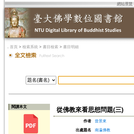
網站導覽
．
首頁
>
檢索系統
>
書目檢索
>
書目明細
閱讀本文
從佛教來看思想問題(三)
作者
曾景來
出處題名
南瀛佛教