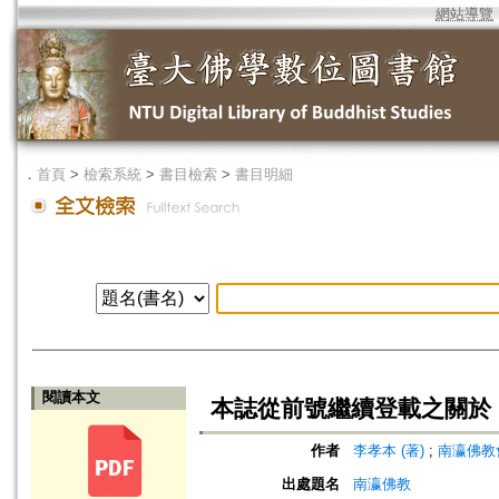
網站導覽
．
首頁
>
檢索系統
>
書目檢索
>
書目明細
閱讀本文
本誌從前號繼續登載之關於
作者
李孝本 (著)
;
南瀛佛教會
出處題名
南瀛佛教