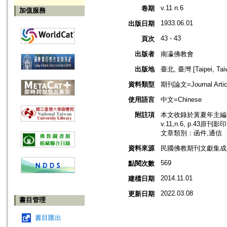
v.11 n.6
卷期
加值服務
1933.06.01
出版日期
43 - 43
頁次
出版者
南瀛佛教會
出版地
臺北, 臺灣 [Taipei, Tai
資料類型
期刊論文=Journal Artic
使用語言
中文=Chinese
附註項
本文收錄於黃夏年主編，
v.11,n.6, p.43原刊影
文章類別：函件,通信
資料來源
民國佛教期刊文獻集成 v
569
點閱次數
2014.11.01
建檔日期
2022.03.08
更新日期
書目管理
書目匯出