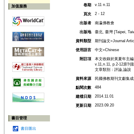
v.11 n.11
卷期
加值服務
2 - 12
頁次
出版者
南瀛佛教會
出版地
臺北, 臺灣 [Taipei, Tai
資料類型
期刊論文=Journal Artic
使用語言
中文=Chinese
附註項
本文收錄於黃夏年主編，2
v.11,n.11, p.2-12原
文章類別：評論,論說
資料來源
民國佛教期刊文獻集成 v
484
點閱次數
2014.11.01
建檔日期
2023.09.20
更新日期
書目管理
書目匯出