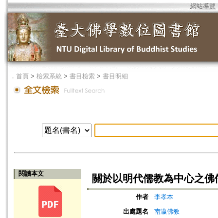
網站導覽
．
首頁
>
檢索系統
>
書目檢索
>
書目明細
閱讀本文
關於以明代儒教為中心之佛儒
作者
李孝本
出處題名
南瀛佛教