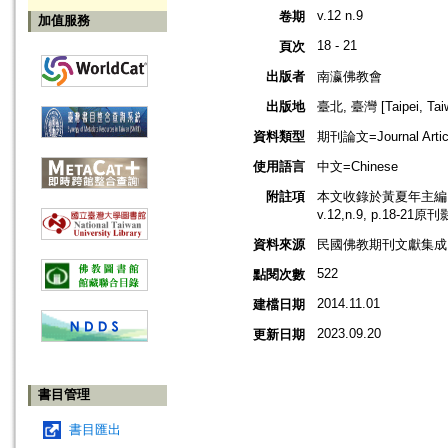
v.12 n.9
卷期
加值服務
18 - 21
頁次
出版者
南瀛佛教會
出版地
臺北, 臺灣 [Taipei, Tai
資料類型
期刊論文=Journal Artic
使用語言
中文=Chinese
附註項
本文收錄於黃夏年主編，2
v.12,n.9, p.18-21
資料來源
民國佛教期刊文獻集成 v
522
點閱次數
2014.11.01
建檔日期
2023.09.20
更新日期
書目管理
書目匯出