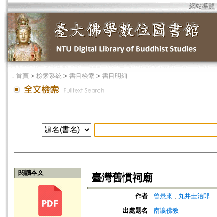
網站導覽
．
首頁
>
檢索系統
>
書目檢索
>
書目明細
閱讀本文
臺灣舊慣祠廟
作者
曾景來
;
丸井圭治郎
出處題名
南瀛佛教