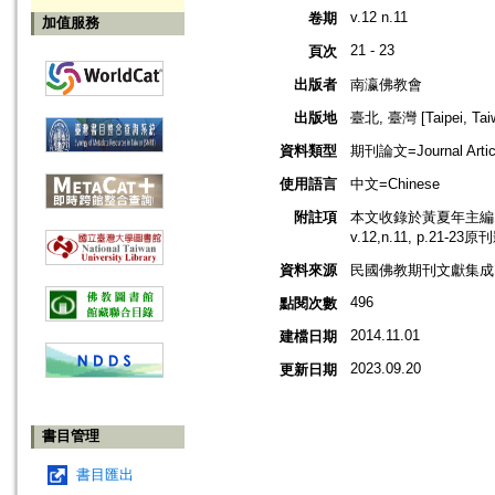
v.12 n.11
卷期
加值服務
21 - 23
頁次
出版者
南瀛佛教會
出版地
臺北, 臺灣 [Taipei, Tai
資料類型
期刊論文=Journal Artic
使用語言
中文=Chinese
附註項
本文收錄於黃夏年主編，2
v.12,n.11, p.21-2
資料來源
民國佛教期刊文獻集成 v
496
點閱次數
2014.11.01
建檔日期
2023.09.20
更新日期
書目管理
書目匯出