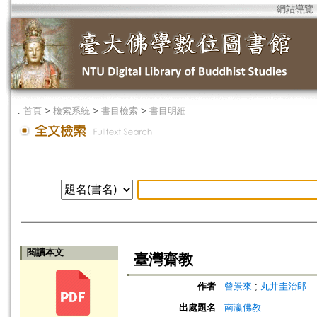
網站導覽
．
首頁
>
檢索系統
>
書目檢索
>
書目明細
閱讀本文
臺灣齋教
作者
曾景來
;
丸井圭治郎
出處題名
南瀛佛教