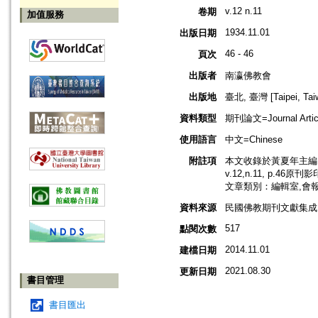
v.12 n.11
卷期
加值服務
1934.11.01
出版日期
46 - 46
頁次
出版者
南瀛佛教會
出版地
臺北, 臺灣 [Taipei, Tai
資料類型
期刊論文=Journal Artic
使用語言
中文=Chinese
附註項
本文收錄於黃夏年主編，
v.12,n.11, p.46原刊
文章類別：編輯室,會
資料來源
民國佛教期刊文獻集成 v
517
點閱次數
2014.11.01
建檔日期
2021.08.30
更新日期
書目管理
書目匯出