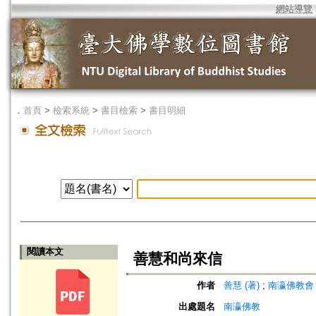
網站導覽
．
首頁
>
檢索系統
>
書目檢索
>
書目明細
閱讀本文
善慧和尚來信
作者
善慧 (著)
;
南瀛佛教會 (編)
出處題名
南瀛佛教