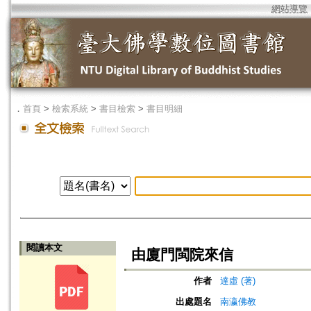
網站導覽
．
首頁
>
檢索系統
>
書目檢索
>
書目明細
閱讀本文
由廈門閩院來信
作者
達虛 (著)
出處題名
南瀛佛教