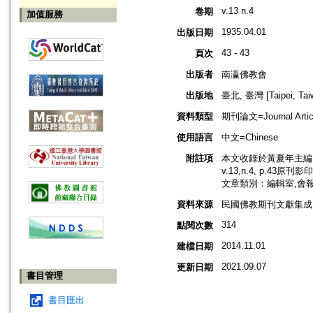
v.13 n.4
卷期
加值服務
1935.04.01
出版日期
43 - 43
頁次
出版者
南瀛佛教會
出版地
臺北, 臺灣 [Taipei, Tai
資料類型
期刊論文=Journal Artic
使用語言
中文=Chinese
附註項
本文收錄於黃夏年主編，
v.13,n.4, p.43原刊影
文章類別：編輯室,會
資料來源
民國佛教期刊文獻集成 v
314
點閱次數
2014.11.01
建檔日期
2021.09.07
更新日期
書目管理
書目匯出