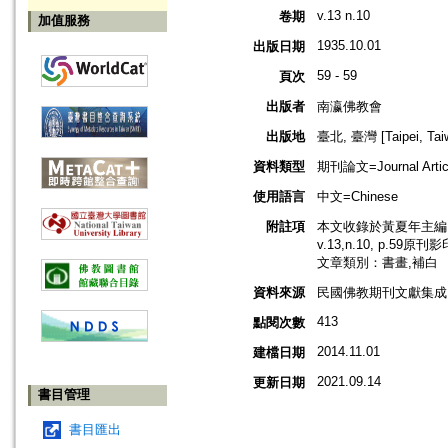
v.13 n.10
卷期
加值服務
1935.10.01
出版日期
59 - 59
頁次
出版者
南瀛佛教會
出版地
臺北, 臺灣 [Taipei, Tai
資料類型
期刊論文=Journal Artic
使用語言
中文=Chinese
附註項
本文收錄於黃夏年主編，
v.13,n.10, p.59原刊
文章類別：書畫,補白
資料來源
民國佛教期刊文獻集成 v
413
點閱次數
2014.11.01
建檔日期
2021.09.14
更新日期
書目管理
書目匯出