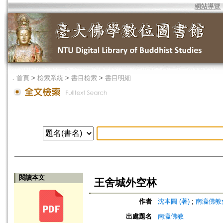
網站導覽
．
首頁
>
檢索系統
>
書目檢索
>
書目明細
閱讀本文
王舍城外空林
作者
沈本圓 (著)
;
南瀛佛教會 (編
出處題名
南瀛佛教