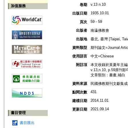
v.13 n.10
卷期
加值服務
1935.10.01
出版日期
59 - 59
頁次
出版者
南瀛佛教會
出版地
臺北, 臺灣 [Taipei, Tai
資料類型
期刊論文=Journal Artic
使用語言
中文=Chinese
附註項
本文收錄於黃夏年主編，
v.13,n.10, p.59原刊
文章類別：書畫,補白
資料來源
民國佛教期刊文獻集成 v
431
點閱次數
2014.11.01
建檔日期
2021.09.14
更新日期
書目管理
書目匯出