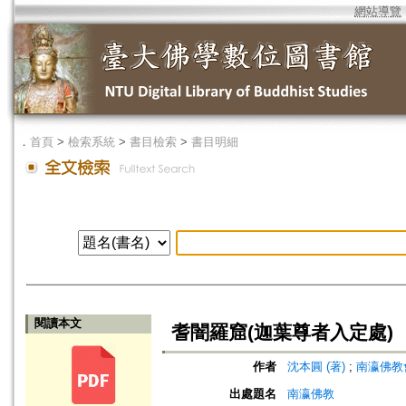
網站導覽
．
首頁
>
檢索系統
>
書目檢索
>
書目明細
閱讀本文
耆闇羅窟(迦葉尊者入定處)
作者
沈本圓 (著)
;
南瀛佛教會 (編
出處題名
南瀛佛教