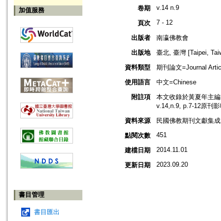
v.14 n.9
卷期
加值服務
7 - 12
頁次
出版者
南瀛佛教會
出版地
臺北, 臺灣 [Taipei, Tai
資料類型
期刊論文=Journal Artic
使用語言
中文=Chinese
附註項
本文收錄於黃夏年主編，2
v.14,n.9, p.7-12原
資料來源
民國佛教期刊文獻集成 v
451
點閱次數
2014.11.01
建檔日期
2023.09.20
更新日期
書目管理
書目匯出