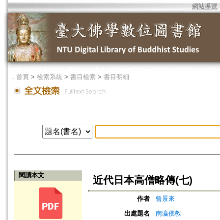
網站導覽
．
首頁
>
檢索系統
>
書目檢索
>
書目明細
閱讀本文
近代日本高僧略傳(七)
作者
曾景來
出處題名
南瀛佛教