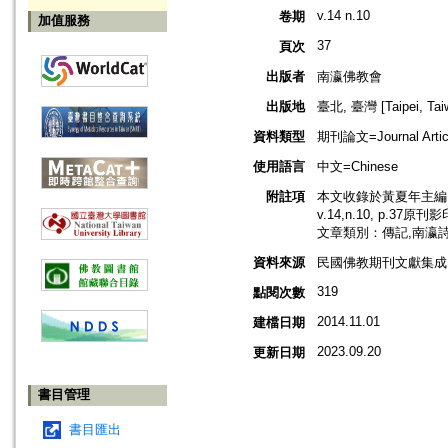
v.14 n.10
卷期
加值服務
37
頁次
出版者
南瀛佛教會
出版地
臺北, 臺灣 [Taipei, Tai
資料類型
期刊論文=Journal Artic
使用語言
中文=Chinese
附註項
本文收錄於黃夏年主編，
v.14,n.10, p.37原刊
文章類別：傳記,南瀛
資料來源
民國佛教期刊文獻集成 v
319
點閱次數
2014.11.01
建檔日期
2023.09.20
更新日期
書目管理
書目匯出