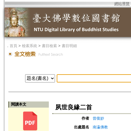
網站導覽
．
首頁
>
檢索系統
>
書目檢索
>
書目明細
閱讀本文
夙世良緣二首
作者
曾復妙
出處題名
南瀛佛教