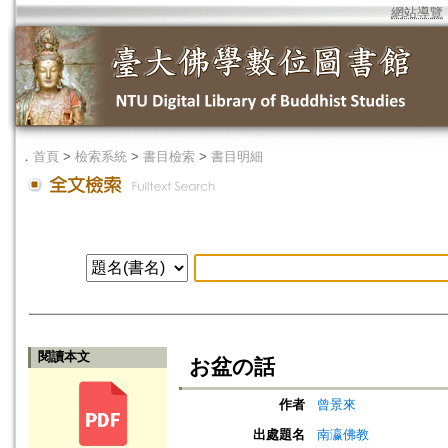
網站導覽
．
首頁
>
檢索系統
>
書目檢索
>
書目明細
閱讀本文
お盆の話
作者
曾景來
出處題名
南瀛佛教