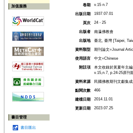
v.15 n.7
卷期
加值服務
1937.07.01
出版日期
24 - 25
頁次
出版者
南瀛佛教會
出版地
臺北, 臺灣 [Taipei, Tai
資料類型
期刊論文=Journal Artic
使用語言
中文=Chinese
附註項
本文收錄於黃夏年主編，2
v.15,n.7, p.24-25
資料來源
民國佛教期刊文獻集成 v
466
點閱次數
2014.11.01
建檔日期
2023.07.25
更新日期
書目管理
書目匯出