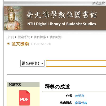
網站導覽
．
首頁
>
檢索系統
>
書目檢索
>
書目明細
閱讀本文
釋尊の成道
作者
曾景來
出處題名
南瀛佛教