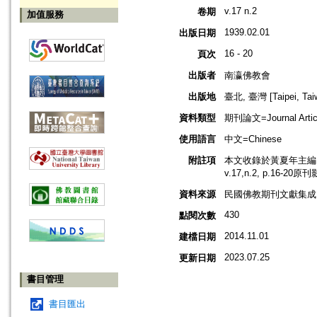
v.17 n.2
卷期
加值服務
1939.02.01
出版日期
16 - 20
頁次
出版者
南瀛佛教會
出版地
臺北, 臺灣 [Taipei, Tai
資料類型
期刊論文=Journal Artic
使用語言
中文=Chinese
附註項
本文收錄於黃夏年主編，2
v.17,n.2, p.16-20
資料來源
民國佛教期刊文獻集成 v
430
點閱次數
2014.11.01
建檔日期
2023.07.25
更新日期
書目管理
書目匯出