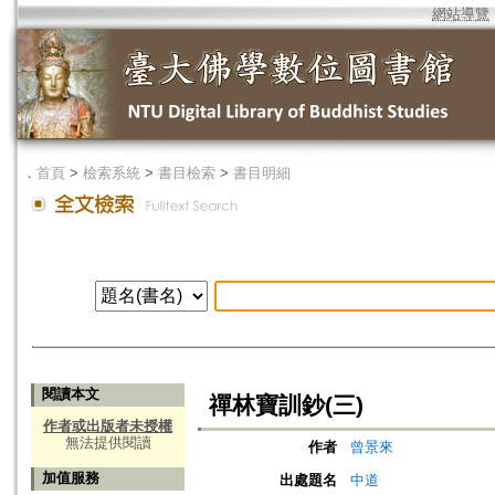
網站導覽
．
首頁
>
檢索系統
>
書目檢索
>
書目明細
閱讀本文
禪林寶訓鈔(三)
作者或出版者未授權
無法提供閱讀
作者
曾景來
加值服務
出處題名
中道