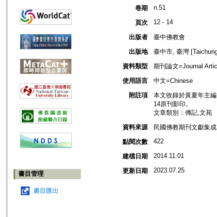
n.51
卷期
12 - 14
頁次
出版者
臺中佛教會
出版地
臺中市, 臺灣 [Taichung s
資料類型
期刊論文=Journal Artic
使用語言
中文=Chinese
附註項
本文收錄於黃夏年主編，20
14原刊影印。
文章類別：傳記,文苑
資料來源
民國佛教期刊文獻集成 v
422
點閱次數
2014.11.01
建檔日期
2023.07.25
更新日期
書目管理
書目匯出