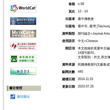
n.58
卷期
12 - 14
頁次
出版者
臺中佛教會
出版地
臺中市, 臺灣 [Taichung s
資料類型
期刊論文=Journal Artic
使用語言
中文=Chinese
附註項
本文收錄於黃夏年主編，20
14原刊影印。
文章類別：外文,和文
資料來源
民國佛教期刊文獻集成 v
445
點閱次數
2014.11.01
建檔日期
2023.07.25
更新日期
書目管理
書目匯出