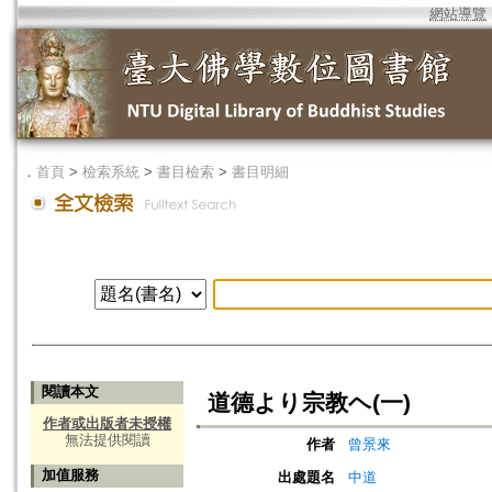
網站導覽
．
首頁
>
檢索系統
>
書目檢索
>
書目明細
閱讀本文
道德より宗教ヘ(一)
作者或出版者未授權
無法提供閱讀
作者
曾景來
加值服務
出處題名
中道