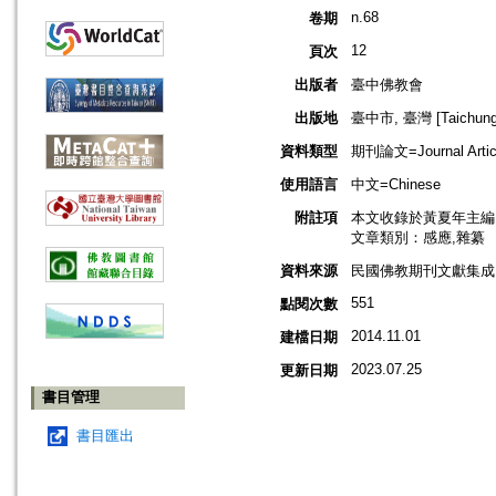
n.68
卷期
12
頁次
出版者
臺中佛教會
出版地
臺中市, 臺灣 [Taichung s
資料類型
期刊論文=Journal Artic
使用語言
中文=Chinese
附註項
本文收錄於黃夏年主編，2
文章類別：感應,雜纂
資料來源
民國佛教期刊文獻集成 v
551
點閱次數
2014.11.01
建檔日期
2023.07.25
更新日期
書目管理
書目匯出