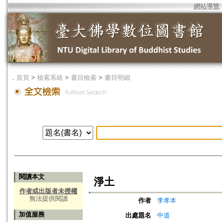
網站導覽
．
首頁
>
檢索系統
>
書目檢索
>
書目明細
閱讀本文
淨土
作者或出版者未授權
無法提供閱讀
作者
李孝本
加值服務
出處題名
中道