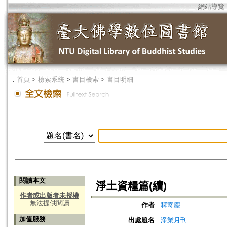
網站導覽
．
首頁
>
檢索系統
>
書目檢索
>
書目明細
閱讀本文
淨土資糧篇(續)
作者或出版者未授權
無法提供閱讀
作者
釋寄塵
加值服務
出處題名
淨業月刊