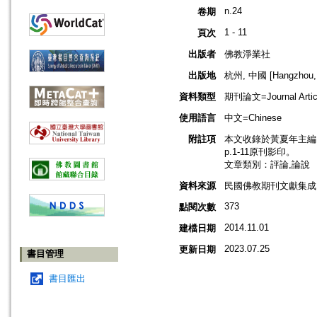
n.24
卷期
1 - 11
頁次
出版者
佛教淨業社
出版地
杭州, 中國 [Hangzhou, 
資料類型
期刊論文=Journal Artic
使用語言
中文=Chinese
附註項
本文收錄於黃夏年主編，2
p.1-11原刊影印。
文章類別：評論,論說
資料來源
民國佛教期刊文獻集成 v
373
點閱次數
2014.11.01
建檔日期
2023.07.25
更新日期
書目管理
書目匯出