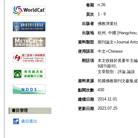
n.26
卷期
1 - 9
頁次
出版者
佛教淨業社
出版地
杭州, 中國 [Hangzhou, 
資料類型
期刊論文=Journal Artic
使用語言
中文=Chinese
附註項
本文收錄於黃夏年主編，20
9原刊影印。
文章類別：評論,論說
資料來源
民國佛教期刊文獻集成 v
430
點閱次數
2014.11.01
建檔日期
2023.07.25
更新日期
書目管理
書目匯出