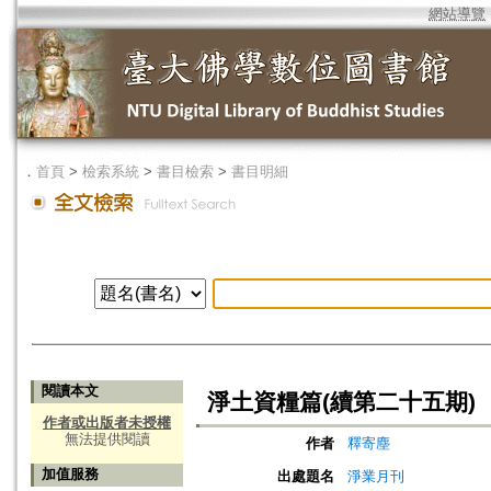
網站導覽
．
首頁
>
檢索系統
>
書目檢索
>
書目明細
閱讀本文
淨土資糧篇(續第二十五期)
作者或出版者未授權
無法提供閱讀
作者
釋寄塵
加值服務
出處題名
淨業月刊