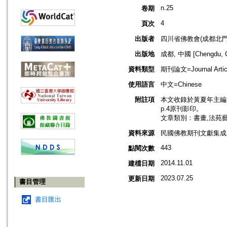
n.25
卷期
4
頁次
出版者
四川省佛教會(成都北門
出版地
成都, 中國 [Chengdu, C
資料類型
期刊論文=Journal Artic
使用語言
中文=Chinese
附註項
本文收錄於黃夏年主編，2
p.4原刊影印。
文章類別：書畫,法苑
資料來源
民國佛教期刊文獻集成 v
443
點閱次數
2014.11.01
建檔日期
2023.07.25
更新日期
書目管理
書目匯出