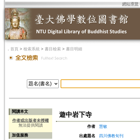
網站導覽
．
首頁
>
檢索系統
>
書目檢索
>
書目明細
閱讀本文
遊中岩下寺
作者或出版者未授權
無法提供閱讀
作者
慧敏
加值服務
出處題名
四川佛教旬刊