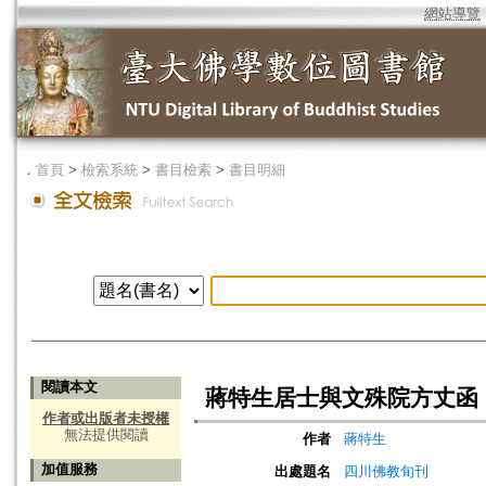
網站導覽
．
首頁
>
檢索系統
>
書目檢索
>
書目明細
閱讀本文
蔣特生居士與文殊院方丈函
作者或出版者未授權
無法提供閱讀
作者
蔣特生
加值服務
出處題名
四川佛教旬刊