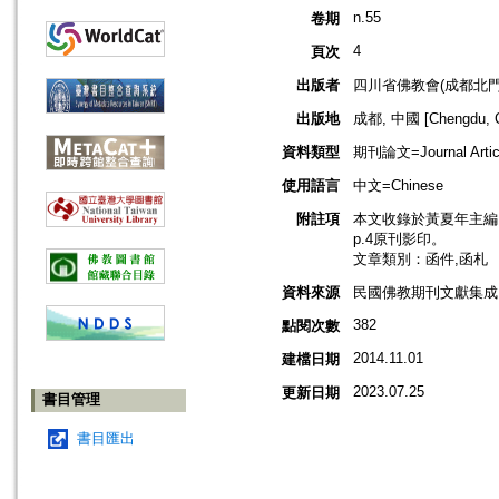
n.55
卷期
4
頁次
出版者
四川省佛教會(成都北門
出版地
成都, 中國 [Chengdu, C
資料類型
期刊論文=Journal Artic
使用語言
中文=Chinese
附註項
本文收錄於黃夏年主編，2
p.4原刊影印。
文章類別：函件,函札
資料來源
民國佛教期刊文獻集成 v
382
點閱次數
2014.11.01
建檔日期
2023.07.25
更新日期
書目管理
書目匯出