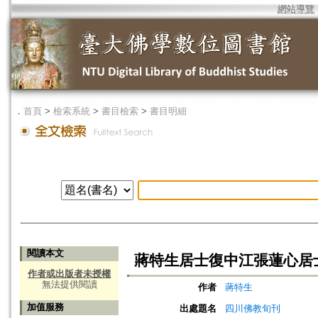
網站導覽
．
首頁
>
檢索系統
>
書目檢索
>
書目明細
閱讀本文
蔣特生居士復中江張蓮心居
作者或出版者未授權
無法提供閱讀
作者
蔣特生
加值服務
出處題名
四川佛教旬刊