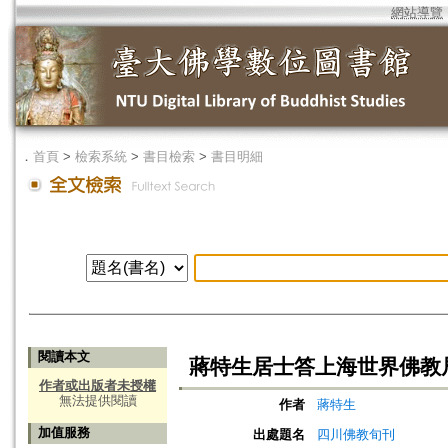
網站導覽
．
首頁
>
檢索系統
>
書目檢索
>
書目明細
閱讀本文
蔣特生居士答上海世界佛教
作者或出版者未授權
無法提供閱讀
作者
蔣特生
加值服務
出處題名
四川佛教旬刊