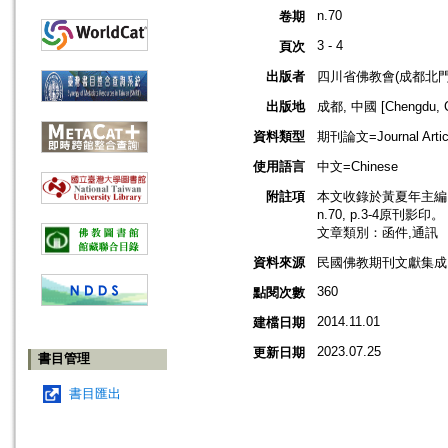
n.70
卷期
3 - 4
頁次
出版者
四川省佛教會(成都北門
出版地
成都, 中國 [Chengdu, C
資料類型
期刊論文=Journal Artic
使用語言
中文=Chinese
附註項
本文收錄於黃夏年主編，2
n.70, p.3-4原刊影印。
文章類別：函件,通訊
資料來源
民國佛教期刊文獻集成 v
360
點閱次數
2014.11.01
建檔日期
2023.07.25
更新日期
書目管理
書目匯出