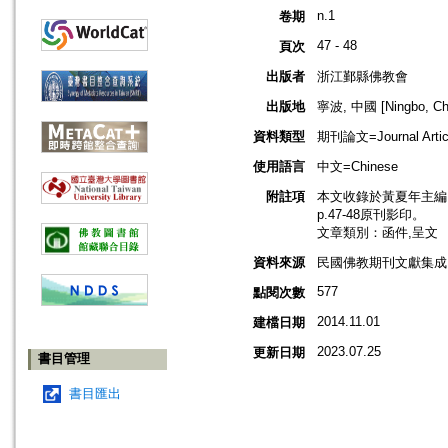
n.1
卷期
47 - 48
頁次
出版者
浙江鄞縣佛教會
出版地
寧波, 中國 [Ningbo, Ch
資料類型
期刊論文=Journal Artic
使用語言
中文=Chinese
附註項
本文收錄於黃夏年主編，2
p.47-48原刊影印。
文章類別：函件,呈文
資料來源
民國佛教期刊文獻集成 v
577
點閱次數
2014.11.01
建檔日期
2023.07.25
更新日期
書目管理
書目匯出