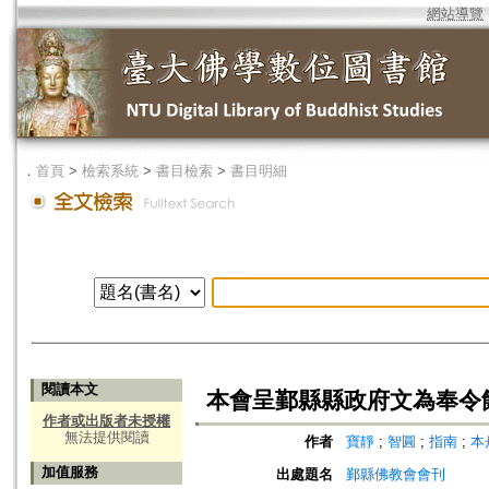
網站導覽
．
首頁
>
檢索系統
>
書目檢索
>
書目明細
閱讀本文
本會呈鄞縣縣政府文為奉令
作者或出版者未授權
無法提供閱讀
作者
寶靜
;
智圓
;
指南
;
本
加值服務
出處題名
鄞縣佛教會會刊