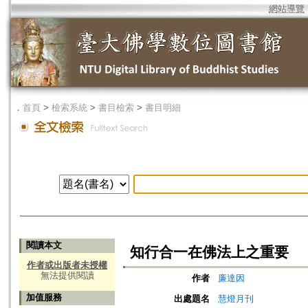
網站導覽
．
首頁
>
檢索系統
>
書目檢索
>
書目明細
閱讀本文
知行合一在佛法上之重要
作者或出版者未授權
無法提供閱讀
作者
廉達因
加值服務
出處題名
慧燈月刊