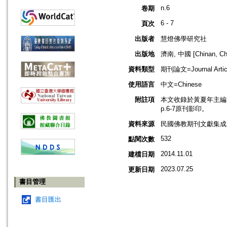
n.6
卷期
6 - 7
頁次
出版者
慧燈佛學研究社
出版地
濟南, 中國 [Chinan, Ch
資料類型
期刊論文=Journal Artic
使用語言
中文=Chinese
附註項
本文收錄於黃夏年主編，2
p.6-7原刊影印。
資料來源
民國佛教期刊文獻集成 v
532
點閱次數
2014.11.01
建檔日期
2023.07.25
更新日期
書目管理
書目匯出