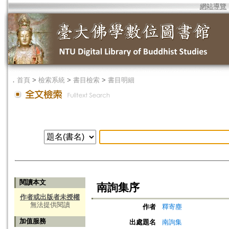
網站導覽
．
首頁
>
檢索系統
>
書目檢索
>
書目明細
閱讀本文
南詢集序
作者或出版者未授權
無法提供閱讀
作者
釋寄塵
加值服務
出處題名
南詢集