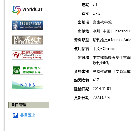
v.1
卷期
1 - 2
頁次
出版者
嶺東佛學院
出版地
潮州, 中國 [Chaozhou, 
資料類型
期刊論文=Journal Artic
使用語言
中文=Chinese
附註項
本文收錄於黃夏年主編，20
原刊影印。
資料來源
民國佛教期刊文獻集成 v
417
點閱次數
2014.11.01
建檔日期
2023.07.25
更新日期
書目管理
書目匯出