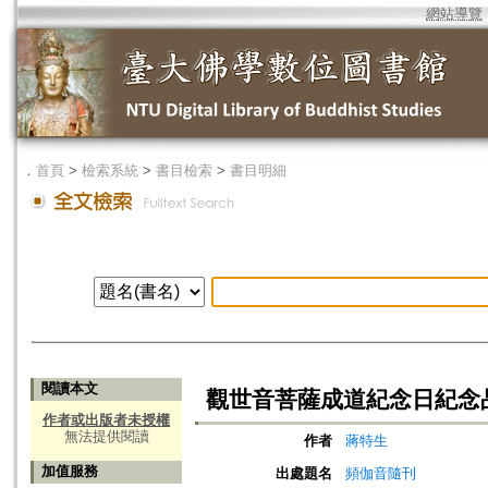
網站導覽
．
首頁
>
檢索系統
>
書目檢索
>
書目明細
閱讀本文
觀世音菩薩成道紀念日紀念
作者或出版者未授權
無法提供閱讀
作者
蔣特生
加值服務
出處題名
頻伽音隨刊