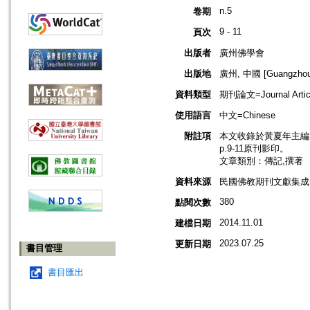
n.5
卷期
9 - 11
頁次
出版者
廣州佛學會
出版地
廣州, 中國 [Guangzhou,
資料類型
期刊論文=Journal Artic
使用語言
中文=Chinese
附註項
本文收錄於黃夏年主編，2
p.9-11原刊影印。
文章類別：傳記,撰著
資料來源
民國佛教期刊文獻集成 v
380
點閱次數
2014.11.01
建檔日期
2023.07.25
更新日期
書目管理
書目匯出