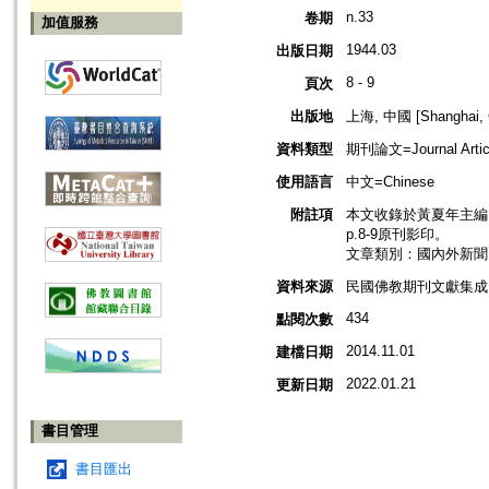
n.33
卷期
加值服務
1944.03
出版日期
8 - 9
頁次
出版地
上海, 中國 [Shanghai, 
資料類型
期刊論文=Journal Artic
使用語言
中文=Chinese
附註項
本文收錄於黃夏年主編，2
p.8-9原刊影印。
文章類別：國內外新聞
資料來源
民國佛教期刊文獻集成 v
434
點閱次數
2014.11.01
建檔日期
2022.01.21
更新日期
書目管理
書目匯出