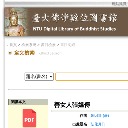
網站導覽
．
首頁
>
檢索系統
>
書目檢索
>
書目明細
閱讀本文
善女人張媼傳
作者
鄭因達 (著)
出處題名
弘化月刊