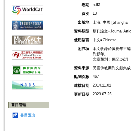
n.82
卷期
13
頁次
出版地
上海, 中國 [Shanghai, 
資料類型
期刊論文=Journal Artic
使用語言
中文=Chinese
附註項
本文收錄於黃夏年主編，2
刊影印。
文章類別：傳記,詩詞
資料來源
民國佛教期刊文獻集成 v
467
點閱次數
2014.11.01
建檔日期
2023.07.25
更新日期
書目管理
書目匯出