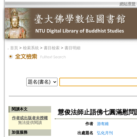
網站導覽
．
首頁
>
檢索系統
>
書目檢索
>
書目明細
閱讀本文
慧俊法師止語佛七圓滿慰問
作者或出版者未授權
無法提供閱讀
作者
游有維
加值服務
出處題名
弘化月刊