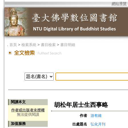
網站導覽
．
首頁
>
檢索系統
>
書目檢索
>
書目明細
閱讀本文
胡松年居士生西事略
作者或出版者未授權
無法提供閱讀
作者
游有維
加值服務
出處題名
弘化月刊