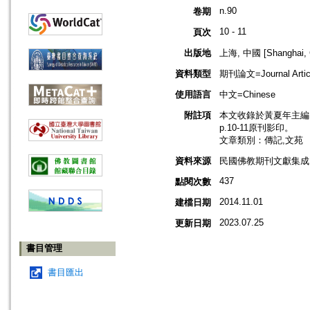
n.90
卷期
10 - 11
頁次
出版地
上海, 中國 [Shanghai, 
資料類型
期刊論文=Journal Artic
使用語言
中文=Chinese
附註項
本文收錄於黃夏年主編，2
p.10-11原刊影印。
文章類別：傳記,文苑
資料來源
民國佛教期刊文獻集成 v
437
點閱次數
2014.11.01
建檔日期
2023.07.25
更新日期
書目管理
書目匯出