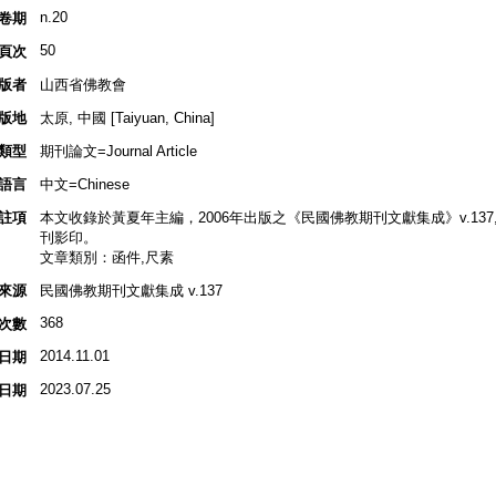
n.20
卷期
50
頁次
版者
山西省佛教會
版地
太原, 中國 [Taiyuan, China]
類型
期刊論文=Journal Article
語言
中文=Chinese
註項
本文收錄於黃夏年主編，2006年出版之《民國佛教期刊文獻集成》v.137, p.
刊影印。
文章類別：函件,尺素
來源
民國佛教期刊文獻集成 v.137
368
次數
2014.11.01
日期
2023.07.25
日期