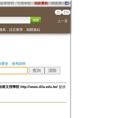
版權聲明
．
引用本站
．
捐款贊助
．
回首頁
．
日
EN
上一頁
佛典
．
語言教學
．
相關連結
詢歷史
．
使用說明
法鼓文理學院 http://www.dila.edu.tw/
提供