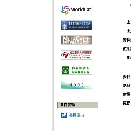
出
出
資料
使用
附
資料
點閱
建檔
更新
書目管理
書目匯出