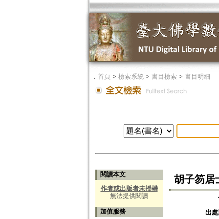
．
首頁
>
檢索系統
>
書目檢索
>
書目明細
閱讀本文
胡子笏居
作者或出版者未授權
無法提供閱讀
加值服務
出處