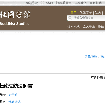
網站導覽
．
關於本館
．
諮詢委員會
．
聯絡我們
．
書目提供
．
｜
書目
｜
佛學著者
｜
站內
｜
檢索系統
．
全文專區
．
數位
進階查詢
．
查
本資料由
士致法舫法師書
作者
胡子笏
題名
佛教雜誌