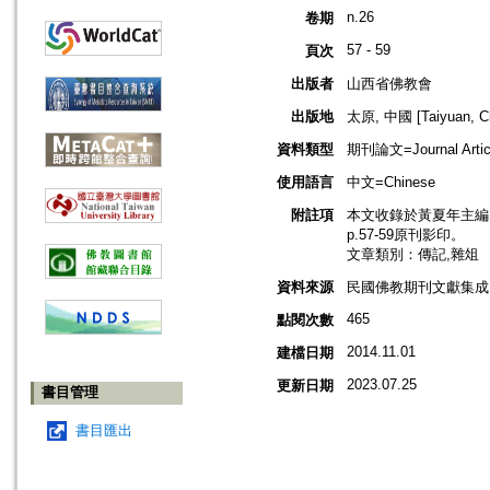
n.26
卷期
57 - 59
頁次
出版者
山西省佛教會
出版地
太原, 中國 [Taiyuan, Ch
資料類型
期刊論文=Journal Artic
使用語言
中文=Chinese
附註項
本文收錄於黃夏年主編，2
p.57-59原刊影印。
文章類別：傳記,雜俎
資料來源
民國佛教期刊文獻集成 v
465
點閱次數
2014.11.01
建檔日期
2023.07.25
更新日期
書目管理
書目匯出