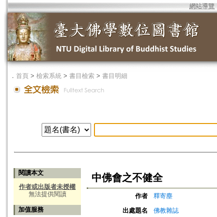
網站導覽
．
首頁
>
檢索系統
>
書目檢索
>
書目明細
閱讀本文
中佛會之不健全
作者或出版者未授權
無法提供閱讀
作者
釋寄塵
加值服務
出處題名
佛教雜誌